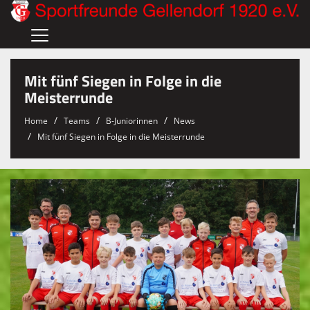
Home
Mit fünf Siegen in Folge in die
Verein
Meisterrunde
Herren
Home
Teams
B-Juniorinnen
News
Mit fünf Siegen in Folge in die Meisterrunde
Damen
Männliche Jugend
Weibliche Jugend
Sponsoren
Gaststättenvermietung
Hallenvermietung