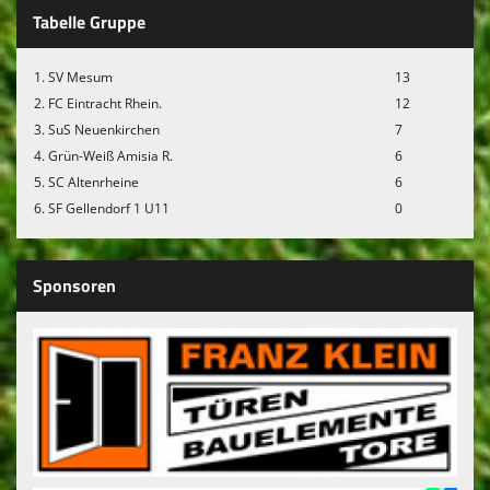
Tabelle Gruppe
1. SV Mesum
13
2. FC Eintracht Rhein.
12
3. SuS Neuenkirchen
7
4. Grün-Weiß Amisia R.
6
5. SC Altenrheine
6
6. SF Gellendorf 1 U11
0
Sponsoren