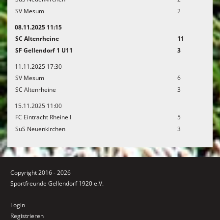
SV Mesum
2
08.11.2025 11:15
SC Altenrheine
11
SF Gellendorf 1 U11
3
11.11.2025 17:30
SV Mesum
6
SC Altenrheine
3
15.11.2025 11:00
FC Eintracht Rheine I
5
SuS Neuenkirchen
3
Copyright 2016 - 2026
Sportfreunde Gellendorf 1920 e.V.
Login
Registrieren