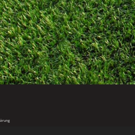
lärung