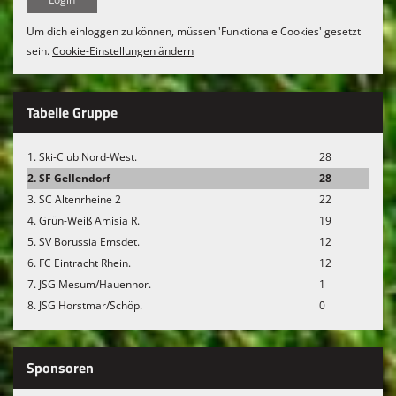
Um dich einloggen zu können, müssen 'Funktionale Cookies' gesetzt
sein.
Cookie-Einstellungen ändern
Tabelle Gruppe
1. Ski-Club Nord-West.
28
2. SF Gellendorf
28
3. SC Altenrheine 2
22
4. Grün-Weiß Amisia R.
19
5. SV Borussia Emsdet.
12
6. FC Eintracht Rhein.
12
7. JSG Mesum/Hauenhor.
1
8. JSG Horstmar/Schöp.
0
Sponsoren