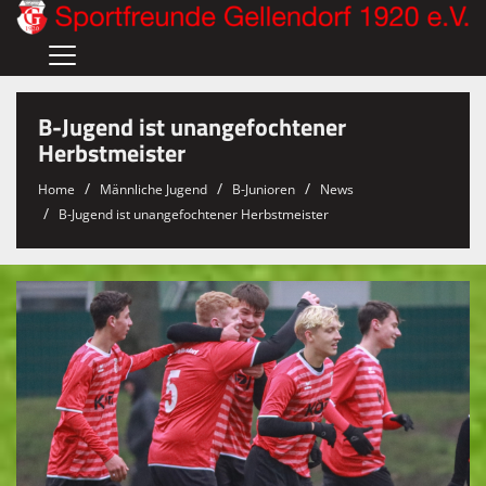
Home
B-Jugend ist unangefochtener
Verein
Herbstmeister
Herren
Home
Männliche Jugend
B-Junioren
News
B-Jugend ist unangefochtener Herbstmeister
Damen
Männliche Jugend
Weibliche Jugend
Sponsoren
Gaststättenvermietung
Hallenvermietung